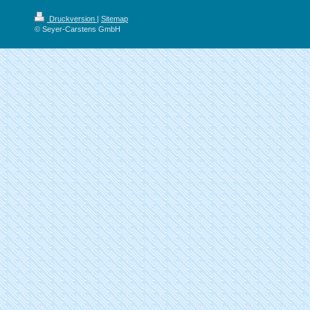
Druckversion
|
Sitemap
© Seyer-Carstens GmbH