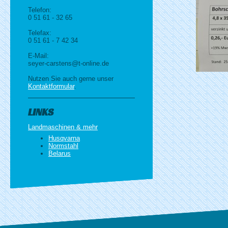
Telefon:
0 51 61 - 32 65
Telefax:
0 51 61 - 7 42 34
E-Mail:
seyer-carstens@t-online.de
Nutzen Sie auch gerne unser
Kontaktformular
.
LINKS
Landmaschinen & mehr
Husqvarna
Normstahl
Belarus